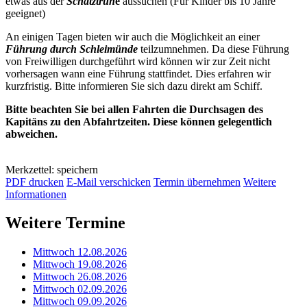
etwas aus der
Schatztruh
e
aussuchen (Für Kinder bis 10 Jahre
geeignet)
An einigen Tagen bieten wir auch die Möglichkeit an einer
Führung durch Schleimünde
teilzumnehmen. Da diese Führung
von Freiwilligen durchgeführt wird können wir zur Zeit nicht
vorhersagen wann eine Führung stattfindet. Dies erfahren wir
kurzfristig. Bitte informieren Sie sich dazu direkt am Schiff.
Bitte beachten Sie bei allen Fahrten die Durchsagen des
Kapitäns zu den Abfahrtzeiten. Diese können gelegentlich
abweichen.
Merkzettel: speichern
PDF drucken
E-Mail verschicken
Termin übernehmen
Weitere
Informationen
Weitere Termine
Mittwoch 12.08.2026
Mittwoch 19.08.2026
Mittwoch 26.08.2026
Mittwoch 02.09.2026
Mittwoch 09.09.2026