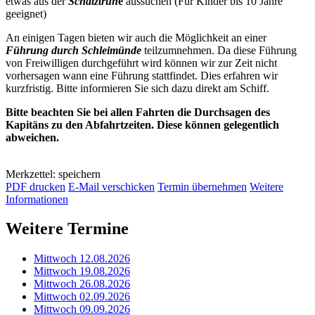
etwas aus der
Schatztruh
e
aussuchen (Für Kinder bis 10 Jahre
geeignet)
An einigen Tagen bieten wir auch die Möglichkeit an einer
Führung durch Schleimünde
teilzumnehmen. Da diese Führung
von Freiwilligen durchgeführt wird können wir zur Zeit nicht
vorhersagen wann eine Führung stattfindet. Dies erfahren wir
kurzfristig. Bitte informieren Sie sich dazu direkt am Schiff.
Bitte beachten Sie bei allen Fahrten die Durchsagen des
Kapitäns zu den Abfahrtzeiten. Diese können gelegentlich
abweichen.
Merkzettel: speichern
PDF drucken
E-Mail verschicken
Termin übernehmen
Weitere
Informationen
Weitere Termine
Mittwoch 12.08.2026
Mittwoch 19.08.2026
Mittwoch 26.08.2026
Mittwoch 02.09.2026
Mittwoch 09.09.2026