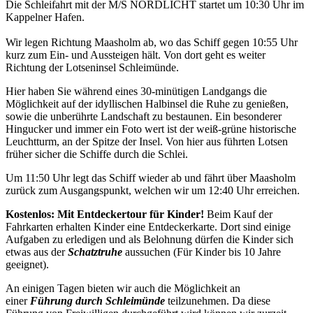
Die Schleifahrt mit der M/S NORDLICHT startet um 10:30 Uhr im
Kappelner Hafen.
Wir legen Richtung Maasholm ab, wo das Schiff gegen 10:55 Uhr
kurz zum Ein- und Aussteigen hält. Von dort geht es weiter
Richtung der Lotseninsel Schleimünde.
Hier haben Sie während eines 30-minütigen Landgangs die
Möglichkeit auf der idyllischen Halbinsel die Ruhe zu genießen,
sowie die unberührte Landschaft zu bestaunen. Ein besonderer
Hingucker und immer ein Foto wert ist der weiß-grüne historische
Leuchtturm, an der Spitze der Insel. Von hier aus führten Lotsen
früher sicher die Schiffe durch die Schlei.
Um 11:50 Uhr legt das Schiff wieder ab und fährt über Maasholm
zurück zum Ausgangspunkt, welchen wir um 12:40 Uhr erreichen.
Kostenlos: Mit Entdeckertour für Kinder!
Beim Kauf der
Fahrkarten erhalten Kinder eine Entdeckerkarte. Dort sind einige
Aufgaben zu erledigen und als Belohnung dürfen die Kinder sich
etwas aus der
Schatztruhe
aussuchen (Für Kinder bis 10 Jahre
geeignet).
An einigen Tagen bieten wir auch die Möglichkeit an
einer
Führung durch Schleimünde
teilzunehmen. Da diese