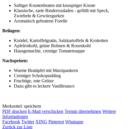
Saftiger Krustenbraten mit knuspriger Kruste
Klassische, zarte Rinderrouladen - gefüllt mit Speck,
Zwiebeln & Gewürzgurken
Aromatisch gebratene Forelle
Beilagen:
Knödel, Kartoffelgratin, Salzkartoffeln & Kroketten
Apfelrotkohl, grüne Bohnen & Rosenkohl
Hausgemachte, cremige Tomatensuppe
Nachspeisen:
Warme Bratäpfel mit Marzipankern
Cremiger Schokopudding
Fruchtige, rote Grütze
Dazu gibt es leckere Vanillesauce
Merkzettel: speichern
PDF drucken
E-Mail verschicken
Termin übernehmen
Weitere
Informationen
Facebook
Twitter
XING
Pinterest
Whatsapp
Zurück zur Liste