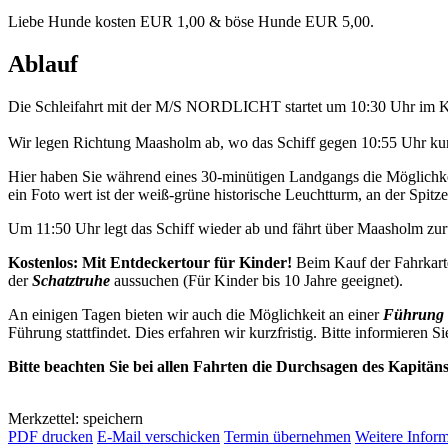
Liebe Hunde kosten EUR 1,00 & böse Hunde EUR 5,00.
Ablauf
Die Schleifahrt mit der M/S NORDLICHT startet um 10:30 Uhr im K
Wir legen Richtung Maasholm ab, wo das Schiff gegen 10:55 Uhr kurz
Hier haben Sie während eines 30-minütigen Landgangs die Möglichkei
ein Foto wert ist der weiß-grüne historische Leuchtturm, an der Spitze 
Um 11:50 Uhr legt das Schiff wieder ab und fährt über Maasholm z
Kostenlos: Mit Entdeckertour für Kinder!
Beim Kauf der Fahrkarte
der
Schatztruhe
aussuchen (Für Kinder bis 10 Jahre geeignet).
An einigen Tagen bieten wir auch die Möglichkeit an einer
Führung 
Führung stattfindet. Dies erfahren wir kurzfristig. Bitte informieren Si
Bitte beachten Sie bei allen Fahrten die Durchsagen des Kapitän
Merkzettel: speichern
PDF drucken
E-Mail verschicken
Termin übernehmen
Weitere Infor