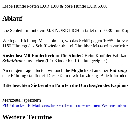
Liebe Hunde kosten EUR 1,00 & böse Hunde EUR 5,00.
Ablauf
Die Schleifahrt mit dem M/S NORDLICHT startet um 10:30h im Kap
Wir legen Richtung Maasholm ab, wo das Schiff gegen 10:55h kurz 
1150 Uhr legt das Schiff wieder ab und fährt über Maasholm zurück
Kostenlos: Mit Entdeckertour für Kinder!
Beim Kauf der Fahrkarte
Schatztruh
e aussuchen (Für Kinder bis 10 Jahre geeignet)
An einigen Tagen bieten wir auch die Möglichkeit an einer
Führung 
eine Führung stattfindet. Dies erfahren wir kurzfristig. Bitte informier
Bitte beachten Sie bei allen Fahrten die Durchsagen des Kapitän
Merkzettel: speichern
PDF drucken
E-Mail verschicken
Termin übernehmen
Weitere Infor
Weitere Termine