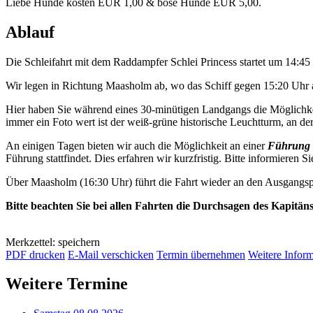
Liebe Hunde kosten EUR 1,00 & böse Hunde EUR 5,00.
Ablauf
Die Schleifahrt mit dem Raddampfer Schlei Princess startet um 14:4
Wir legen in Richtung Maasholm ab, wo das Schiff gegen 15:20 Uhr a
Hier haben Sie während eines 30-minütigen Landgangs die Möglichkei
immer ein Foto wert ist der weiß-grüne historische Leuchtturm, an der 
An einigen Tagen bieten wir auch die Möglichkeit an einer
Führung 
Führung stattfindet. Dies erfahren wir kurzfristig. Bitte informieren Si
Über Maasholm (16:30 Uhr) führt die Fahrt wieder an den Ausgangsp
Bitte beachten Sie bei allen Fahrten die Durchsagen des Kapitän
Merkzettel: speichern
PDF drucken
E-Mail verschicken
Termin übernehmen
Weitere Infor
Weitere Termine