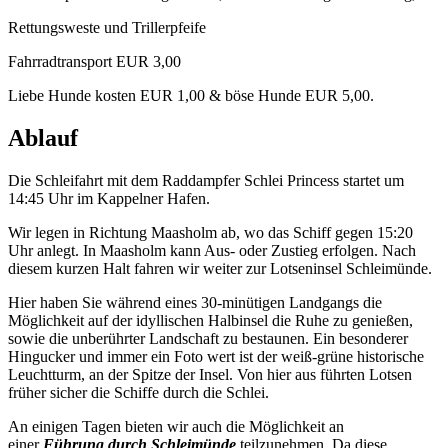
Rettungsweste und Trillerpfeife
Fahrradtransport EUR 3,00
Liebe Hunde kosten EUR 1,00 & böse Hunde EUR 5,00.
Ablauf
Die Schleifahrt mit dem Raddampfer Schlei Princess startet um
14:45 Uhr im Kappelner Hafen.
Wir legen in Richtung Maasholm ab, wo das Schiff gegen 15:20
Uhr anlegt. In Maasholm kann Aus- oder Zustieg erfolgen. Nach
diesem kurzen Halt fahren wir weiter zur Lotseninsel Schleimünde.
Hier haben Sie während eines 30-minütigen Landgangs die
Möglichkeit auf der idyllischen Halbinsel die Ruhe zu genießen,
sowie die unberührter Landschaft zu bestaunen. Ein besonderer
Hingucker und immer ein Foto wert ist der weiß-grüne historische
Leuchtturm, an der Spitze der Insel. Von hier aus führten Lotsen
früher sicher die Schiffe durch die Schlei.
An einigen Tagen bieten wir auch die Möglichkeit an
einer
Führung durch Schleimünde
teilzunehmen. Da diese