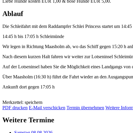
Liebe Hunde kosten EUR 1,00 & böse Hunde EUR 5,00.
Ablauf
Die Schleifahrt mit dem Raddampfer Schlei Princess startet um 14:4
14:45 h bis 17:05 h Schleimünde
Wir legen in Richtung Maasholm ab, wo das Schiff gegen 15:20 h anl
Nach diesem kurzen Halt fahren wir weiter zur Lotseninsel Schleimü
Auf der Lotseninsel haben Sie die Möglichkeit eines Landgangs von 
Über Maasholm (16:30 h) führt die Fahrt wieder an den Ausgangspu
Ankunft dort gegen 17:05 h
Merkzettel: speichern
PDF drucken
E-Mail verschicken
Termin übernehmen
Weitere Infor
Weitere Termine
Samstag 08.08.2026