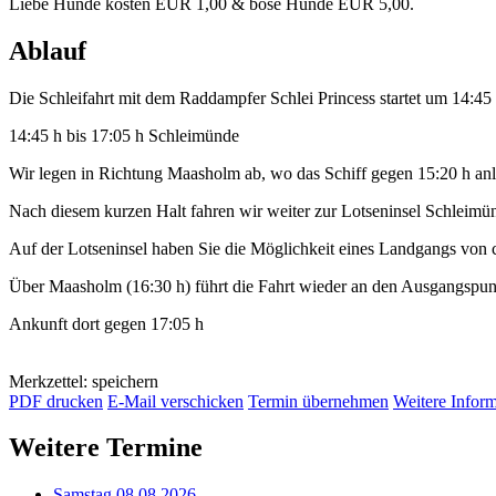
Liebe Hunde kosten EUR 1,00 & böse Hunde EUR 5,00.
Ablauf
Die Schleifahrt mit dem Raddampfer Schlei Princess startet um 14:4
14:45 h bis 17:05 h Schleimünde
Wir legen in Richtung Maasholm ab, wo das Schiff gegen 15:20 h anl
Nach diesem kurzen Halt fahren wir weiter zur Lotseninsel Schleimü
Auf der Lotseninsel haben Sie die Möglichkeit eines Landgangs von 
Über Maasholm (16:30 h) führt die Fahrt wieder an den Ausgangspu
Ankunft dort gegen 17:05 h
Merkzettel: speichern
PDF drucken
E-Mail verschicken
Termin übernehmen
Weitere Infor
Weitere Termine
Samstag 08.08.2026