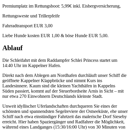
Premiumplatz im Rettungsboot: 5,99€ inkl. Eisbergversicherung,
Rettungsweste und Trillerpfeife
Fahrradtransport EUR 3,00
Liebe Hunde kosten EUR 1,00 & böse Hunde EUR 5,00.
Ablauf
Die Schleifahrt mit dem Raddampfer Schlei Princess startet um
14:40 Uhr im Kappelner Hafen.
Direkt nach dem Ablegen am Nordhafen durchläuft unser Schiff die
geöffnete Kappelner Klappbrücke und nimmt Kurs ins
Landesinnere. Kaum sind die kleinen Yachthäfen in Kappelns
Süden passiert, kommt auf der Steuerbordseite Arnis in Sicht – mit
nur etwa 270 Einwohnern Deutschlands kleinste Stadt.
Unweit idyllischer Uferlandschaften durchqueren Sie eines der
schönsten und spannendsten Segelreviere der Ostseeküste, ehe unser
Schiff nach etwa einstündiger Fahrtzeit das malerische Dorf Sieseby
erreicht. Hier haben Spaziergänger und Radfahrer die Möglichkeit,
während eines Landganges (15:30/16:00 Uhr) von 30 Minuten von