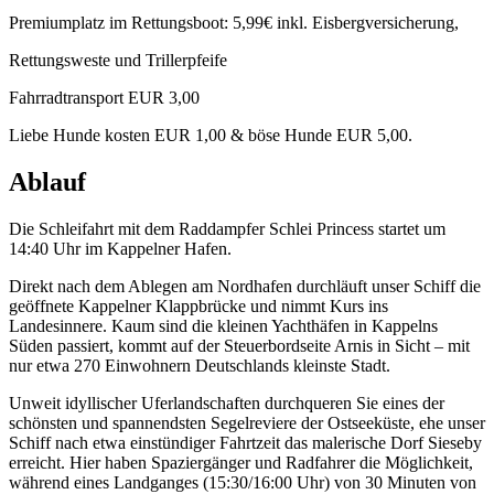
Premiumplatz im Rettungsboot: 5,99€ inkl. Eisbergversicherung,
Rettungsweste und Trillerpfeife
Fahrradtransport EUR 3,00
Liebe Hunde kosten EUR 1,00 & böse Hunde EUR 5,00.
Ablauf
Die Schleifahrt mit dem Raddampfer Schlei Princess startet um
14:40 Uhr im Kappelner Hafen.
Direkt nach dem Ablegen am Nordhafen durchläuft unser Schiff die
geöffnete Kappelner Klappbrücke und nimmt Kurs ins
Landesinnere. Kaum sind die kleinen Yachthäfen in Kappelns
Süden passiert, kommt auf der Steuerbordseite Arnis in Sicht – mit
nur etwa 270 Einwohnern Deutschlands kleinste Stadt.
Unweit idyllischer Uferlandschaften durchqueren Sie eines der
schönsten und spannendsten Segelreviere der Ostseeküste, ehe unser
Schiff nach etwa einstündiger Fahrtzeit das malerische Dorf Sieseby
erreicht. Hier haben Spaziergänger und Radfahrer die Möglichkeit,
während eines Landganges (15:30/16:00 Uhr) von 30 Minuten von