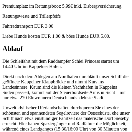
Premiumplatz im Rettungsboot: 5,99€ inkl. Eisbergversicherung,
Rettungsweste und Trillerpfeife
Fahrradtransport EUR 3,00
Liebe Hunde kosten EUR 1,00 & böse Hunde EUR 5,00.
Ablauf
Die Schleifahrt mit dem Raddampfer Schlei Princess startet um
14:40 Uhr im Kappelner Hafen.
Direkt nach dem Ablegen am Nordhafen durchläuft unser Schiff die
geöffnete Kappelner Klappbrücke und nimmt Kurs ins
Landesinnere. Kaum sind die kleinen Yachthäfen in Kappelns
Süden passiert, kommt auf der Steuerbordseite Arnis in Sicht – mit
nur etwa 270 Einwohnern Deutschlands kleinste Stadt.
Unweit idyllischer Uferlandschaften durchqueren Sie eines der
schönsten und spannendsten Segelreviere der Ostseeküste, ehe unser
Schiff nach etwa einstündiger Fahrtzeit das malerische Dorf Sieseby
erreicht. Hier haben Spaziergänger und Radfahrer die Möglichkeit,
während eines Landganges (15:30/16:00 Uhr) von 30 Minuten von