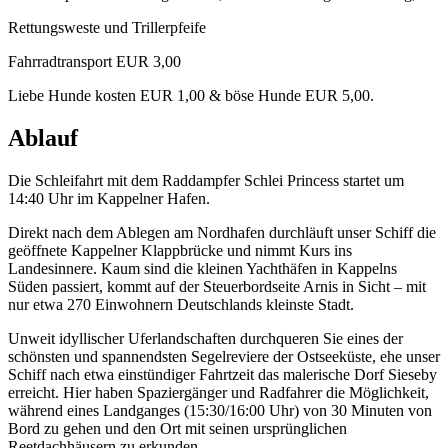
Rettungsweste und Trillerpfeife
Fahrradtransport EUR 3,00
Liebe Hunde kosten EUR 1,00 & böse Hunde EUR 5,00.
Ablauf
Die Schleifahrt mit dem Raddampfer Schlei Princess startet um
14:40 Uhr im Kappelner Hafen.
Direkt nach dem Ablegen am Nordhafen durchläuft unser Schiff die
geöffnete Kappelner Klappbrücke und nimmt Kurs ins
Landesinnere. Kaum sind die kleinen Yachthäfen in Kappelns
Süden passiert, kommt auf der Steuerbordseite Arnis in Sicht – mit
nur etwa 270 Einwohnern Deutschlands kleinste Stadt.
Unweit idyllischer Uferlandschaften durchqueren Sie eines der
schönsten und spannendsten Segelreviere der Ostseeküste, ehe unser
Schiff nach etwa einstündiger Fahrtzeit das malerische Dorf Sieseby
erreicht. Hier haben Spaziergänger und Radfahrer die Möglichkeit,
während eines Landganges (15:30/16:00 Uhr) von 30 Minuten von
Bord zu gehen und den Ort mit seinen ursprünglichen
Reetdachhäusern zu erkunden.