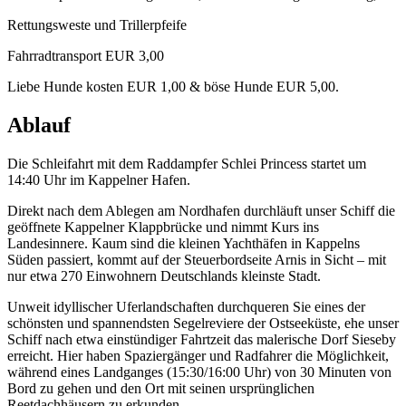
Rettungsweste und Trillerpfeife
Fahrradtransport EUR 3,00
Liebe Hunde kosten EUR 1,00 & böse Hunde EUR 5,00.
Ablauf
Die Schleifahrt mit dem Raddampfer Schlei Princess startet um
14:40 Uhr im Kappelner Hafen.
Direkt nach dem Ablegen am Nordhafen durchläuft unser Schiff die
geöffnete Kappelner Klappbrücke und nimmt Kurs ins
Landesinnere. Kaum sind die kleinen Yachthäfen in Kappelns
Süden passiert, kommt auf der Steuerbordseite Arnis in Sicht – mit
nur etwa 270 Einwohnern Deutschlands kleinste Stadt.
Unweit idyllischer Uferlandschaften durchqueren Sie eines der
schönsten und spannendsten Segelreviere der Ostseeküste, ehe unser
Schiff nach etwa einstündiger Fahrtzeit das malerische Dorf Sieseby
erreicht. Hier haben Spaziergänger und Radfahrer die Möglichkeit,
während eines Landganges (15:30/16:00 Uhr) von 30 Minuten von
Bord zu gehen und den Ort mit seinen ursprünglichen
Reetdachhäusern zu erkunden.