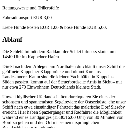
Rettungsweste und Trillerpfeife
Fahrradtransport EUR 3,00
Liebe Hunde kosten EUR 1,00 & böse Hunde EUR 5,00.
Ablauf
Die Schleifahrt mit dem Raddampfer Schlei Princess startet um
14:40 Uhr im Kappelner Hafen.
Direkt nach dem Ablegen am Nordhafen durchläuft unser Schiff die
geöffnete Kappelner Klappbrücke und nimmt Kurs ins
Landesinnere. Kaum sind die kleinen Yachthäfen in Kappelns
Süden passiert, kommt auf der Steuerbordseite Arnis in Sicht – mit
nur etwa 270 Einwohnern Deutschlands kleinste Stadt.
Unweit idyllischer Uferlandschaften durchqueren Sie eines der
schönsten und spannendsten Segelreviere der Ostseeküste, ehe unser
Schiff nach etwa einstündiger Fahrtzeit das malerische Dorf Sieseby
erreicht. Hier haben Spaziergänger und Radfahrer die Möglichkeit,
während eines Landganges (15:30/16:00 Uhr) von 30 Minuten von
Bord zu gehen und den Ort mit seinen ursprünglichen
Reetdachhäusern zu erkunden.