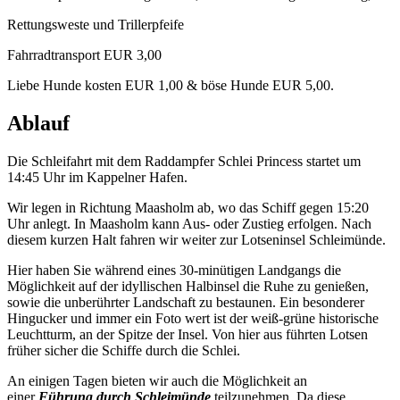
Rettungsweste und Trillerpfeife
Fahrradtransport EUR 3,00
Liebe Hunde kosten EUR 1,00 & böse Hunde EUR 5,00.
Ablauf
Die Schleifahrt mit dem Raddampfer Schlei Princess startet um
14:45 Uhr im Kappelner Hafen.
Wir legen in Richtung Maasholm ab, wo das Schiff gegen 15:20
Uhr anlegt. In Maasholm kann Aus- oder Zustieg erfolgen. Nach
diesem kurzen Halt fahren wir weiter zur Lotseninsel Schleimünde.
Hier haben Sie während eines 30-minütigen Landgangs die
Möglichkeit auf der idyllischen Halbinsel die Ruhe zu genießen,
sowie die unberührter Landschaft zu bestaunen. Ein besonderer
Hingucker und immer ein Foto wert ist der weiß-grüne historische
Leuchtturm, an der Spitze der Insel. Von hier aus führten Lotsen
früher sicher die Schiffe durch die Schlei.
An einigen Tagen bieten wir auch die Möglichkeit an
einer
Führung durch Schleimünde
teilzunehmen. Da diese