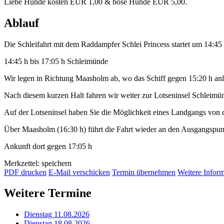
Liebe Hunde kosten EUR 1,00 & böse Hunde EUR 5,00.
Ablauf
Die Schleifahrt mit dem Raddampfer Schlei Princess startet um 14:4
14:45 h bis 17:05 h Schleimünde
Wir legen in Richtung Maasholm ab, wo das Schiff gegen 15:20 h anl
Nach diesem kurzen Halt fahren wir weiter zur Lotseninsel Schleimü
Auf der Lotseninsel haben Sie die Möglichkeit eines Landgangs von 
Über Maasholm (16:30 h) führt die Fahrt wieder an den Ausgangspu
Ankunft dort gegen 17:05 h
Merkzettel: speichern
PDF drucken
E-Mail verschicken
Termin übernehmen
Weitere Infor
Weitere Termine
Dienstag 11.08.2026
Dienstag 18.08.2026