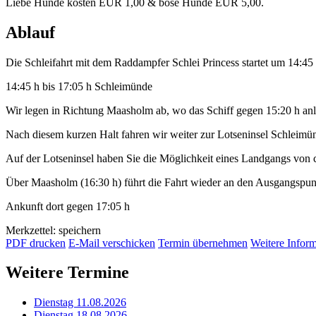
Liebe Hunde kosten EUR 1,00 & böse Hunde EUR 5,00.
Ablauf
Die Schleifahrt mit dem Raddampfer Schlei Princess startet um 14:4
14:45 h bis 17:05 h Schleimünde
Wir legen in Richtung Maasholm ab, wo das Schiff gegen 15:20 h anl
Nach diesem kurzen Halt fahren wir weiter zur Lotseninsel Schleimü
Auf der Lotseninsel haben Sie die Möglichkeit eines Landgangs von 
Über Maasholm (16:30 h) führt die Fahrt wieder an den Ausgangspu
Ankunft dort gegen 17:05 h
Merkzettel: speichern
PDF drucken
E-Mail verschicken
Termin übernehmen
Weitere Infor
Weitere Termine
Dienstag 11.08.2026
Dienstag 18.08.2026