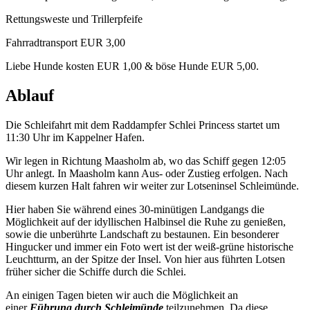
Rettungsweste und Trillerpfeife
Fahrradtransport EUR 3,00
Liebe Hunde kosten EUR 1,00 & böse Hunde EUR 5,00.
Ablauf
Die Schleifahrt mit dem Raddampfer Schlei Princess startet um
11:30 Uhr im Kappelner Hafen.
Wir legen in Richtung Maasholm ab, wo das Schiff gegen 12:05
Uhr anlegt. In Maasholm kann Aus- oder Zustieg erfolgen. Nach
diesem kurzen Halt fahren wir weiter zur Lotseninsel Schleimünde.
Hier haben Sie während eines 30-minütigen Landgangs die
Möglichkeit auf der idyllischen Halbinsel die Ruhe zu genießen,
sowie die unberührte Landschaft zu bestaunen. Ein besonderer
Hingucker und immer ein Foto wert ist der weiß-grüne historische
Leuchtturm, an der Spitze der Insel. Von hier aus führten Lotsen
früher sicher die Schiffe durch die Schlei.
An einigen Tagen bieten wir auch die Möglichkeit an
einer
Führung durch Schleimünde
teilzunehmen. Da diese