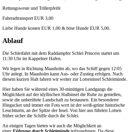
Rettungsweste und Trillerpfeife
Fahrradtransport EUR 3,00
Liebe Hunde kosten EUR 1,00 & böse Hunde EUR 5,00.
Ablauf
Die Schleifahrt mit dem Raddampfer Schlei Princess startet um
11:30 Uhr im Kappelner Hafen.
Wir legen in Richtung Maasholm ab, wo das Schiff gegen 12:05
Uhr anlegt. In Maasholm kann Aus- oder Zustieg erfolgen. Nach
diesem kurzen Halt fahren wir weiter zur Lotseninsel Schleimünde.
Hier haben Sie während eines 30-minütigen Landgangs die
Möglichkeit auf der idyllischen Halbinsel die Ruhe zu genießen,
sowie die unberührte Landschaft zu bestaunen. Ein besonderer
Hingucker und immer ein Foto wert ist der weiß-grüne historische
Leuchtturm, an der Spitze der Insel. Von hier aus führten Lotsen
früher sicher die Schiffe durch die Schlei.
An einigen Tagen bieten wir auch die Möglichkeit an
einer
Führung durch Schleimünde
teilzunehmen. Da diese