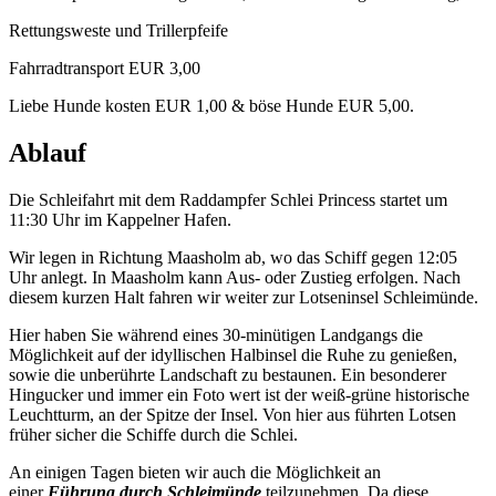
Rettungsweste und Trillerpfeife
Fahrradtransport EUR 3,00
Liebe Hunde kosten EUR 1,00 & böse Hunde EUR 5,00.
Ablauf
Die Schleifahrt mit dem Raddampfer Schlei Princess startet um
11:30 Uhr im Kappelner Hafen.
Wir legen in Richtung Maasholm ab, wo das Schiff gegen 12:05
Uhr anlegt. In Maasholm kann Aus- oder Zustieg erfolgen. Nach
diesem kurzen Halt fahren wir weiter zur Lotseninsel Schleimünde.
Hier haben Sie während eines 30-minütigen Landgangs die
Möglichkeit auf der idyllischen Halbinsel die Ruhe zu genießen,
sowie die unberührte Landschaft zu bestaunen. Ein besonderer
Hingucker und immer ein Foto wert ist der weiß-grüne historische
Leuchtturm, an der Spitze der Insel. Von hier aus führten Lotsen
früher sicher die Schiffe durch die Schlei.
An einigen Tagen bieten wir auch die Möglichkeit an
einer
Führung durch Schleimünde
teilzunehmen. Da diese