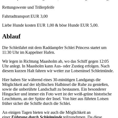
Rettungsweste und Trillerpfeife
Fahrradtransport EUR 3,00
Liebe Hunde kosten EUR 1,00 & böse Hunde EUR 5,00.
Ablauf
Die Schleifahrt mit dem Raddampfer Schlei Princess startet um
11:30 Uhr im Kappelner Hafen.
Wir legen in Richtung Maasholm ab, wo das Schiff gegen 12:05
Uhr anlegt. In Maasholm kann Aus- oder Zustieg erfolgen. Nach
diesem kurzen Halt fahren wir weiter zur Lotseninsel Schleimünde.
Hier haben Sie während eines 30-minütigen Landgangs die
Möglichkeit auf der idyllischen Halbinsel die Ruhe zu genießen,
sowie die unberührte Landschaft zu bestaunen. Ein besonderer
Hingucker und immer ein Foto wert ist der weiß-grüne historische
Leuchtturm, an der Spitze der Insel. Von hier aus führten Lotsen
früher sicher die Schiffe durch die Schlei.
An einigen Tagen bieten wir auch die Möglichkeit an
einer
Führung durch Schleimünde
teilzunehmen. Da diese