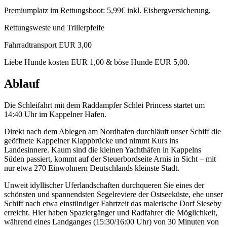
Premiumplatz im Rettungsboot: 5,99€ inkl. Eisbergversicherung,
Rettungsweste und Trillerpfeife
Fahrradtransport EUR 3,00
Liebe Hunde kosten EUR 1,00 & böse Hunde EUR 5,00.
Ablauf
Die Schleifahrt mit dem Raddampfer Schlei Princess startet um
14:40 Uhr im Kappelner Hafen.
Direkt nach dem Ablegen am Nordhafen durchläuft unser Schiff die
geöffnete Kappelner Klappbrücke und nimmt Kurs ins
Landesinnere. Kaum sind die kleinen Yachthäfen in Kappelns
Süden passiert, kommt auf der Steuerbordseite Arnis in Sicht – mit
nur etwa 270 Einwohnern Deutschlands kleinste Stadt.
Unweit idyllischer Uferlandschaften durchqueren Sie eines der
schönsten und spannendsten Segelreviere der Ostseeküste, ehe unser
Schiff nach etwa einstündiger Fahrtzeit das malerische Dorf Sieseby
erreicht. Hier haben Spaziergänger und Radfahrer die Möglichkeit,
während eines Landganges (15:30/16:00 Uhr) von 30 Minuten von