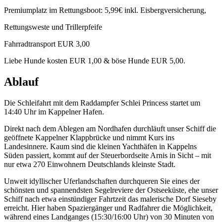
Premiumplatz im Rettungsboot: 5,99€ inkl. Eisbergversicherung,
Rettungsweste und Trillerpfeife
Fahrradtransport EUR 3,00
Liebe Hunde kosten EUR 1,00 & böse Hunde EUR 5,00.
Ablauf
Die Schleifahrt mit dem Raddampfer Schlei Princess startet um
14:40 Uhr im Kappelner Hafen.
Direkt nach dem Ablegen am Nordhafen durchläuft unser Schiff die
geöffnete Kappelner Klappbrücke und nimmt Kurs ins
Landesinnere. Kaum sind die kleinen Yachthäfen in Kappelns
Süden passiert, kommt auf der Steuerbordseite Arnis in Sicht – mit
nur etwa 270 Einwohnern Deutschlands kleinste Stadt.
Unweit idyllischer Uferlandschaften durchqueren Sie eines der
schönsten und spannendsten Segelreviere der Ostseeküste, ehe unser
Schiff nach etwa einstündiger Fahrtzeit das malerische Dorf Sieseby
erreicht. Hier haben Spaziergänger und Radfahrer die Möglichkeit,
während eines Landganges (15:30/16:00 Uhr) von 30 Minuten von