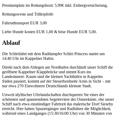
Premiumplatz im Rettungsboot: 5,99€ inkl. Eisbergversicherung,
Rettungsweste und Trillerpfeife
Fahrradtransport EUR 3,00
Liebe Hunde kosten EUR 1,00 & böse Hunde EUR 5,00.
Ablauf
Die Schleifahrt mit dem Raddampfer Schlei Princess startet um
14:40 Uhr im Kappelner Hafen.
Direkt nach dem Ablegen am Nordhafen durchläuft unser Schiff die
geöffnete Kappelner Klappbrücke und nimmt Kurs ins
Landesinnere. Kaum sind die kleinen Yachthäfen in Kappelns
Süden passiert, kommt auf der Steuerbordseite Arnis in Sicht – mit
nur etwa 270 Einwohnern Deutschlands kleinste Stadt.
Unweit idyllischer Uferlandschaften durchqueren Sie eines der
schönsten und spannendsten Segelreviere der Ostseeküste, ehe unser
Schiff nach etwa einstündiger Fahrtzeit das malerische Dorf Sieseby
erreicht. Hier haben Spaziergänger und Radfahrer die Möglichkeit,
während eines Landganges (15:30/16:00 Uhr) von 30 Minuten von