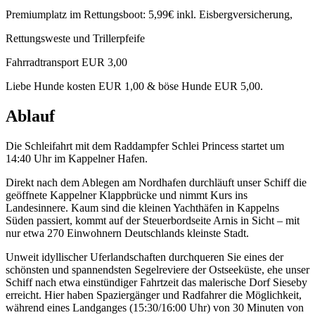
Premiumplatz im Rettungsboot: 5,99€ inkl. Eisbergversicherung,
Rettungsweste und Trillerpfeife
Fahrradtransport EUR 3,00
Liebe Hunde kosten EUR 1,00 & böse Hunde EUR 5,00.
Ablauf
Die Schleifahrt mit dem Raddampfer Schlei Princess startet um
14:40 Uhr im Kappelner Hafen.
Direkt nach dem Ablegen am Nordhafen durchläuft unser Schiff die
geöffnete Kappelner Klappbrücke und nimmt Kurs ins
Landesinnere. Kaum sind die kleinen Yachthäfen in Kappelns
Süden passiert, kommt auf der Steuerbordseite Arnis in Sicht – mit
nur etwa 270 Einwohnern Deutschlands kleinste Stadt.
Unweit idyllischer Uferlandschaften durchqueren Sie eines der
schönsten und spannendsten Segelreviere der Ostseeküste, ehe unser
Schiff nach etwa einstündiger Fahrtzeit das malerische Dorf Sieseby
erreicht. Hier haben Spaziergänger und Radfahrer die Möglichkeit,
während eines Landganges (15:30/16:00 Uhr) von 30 Minuten von