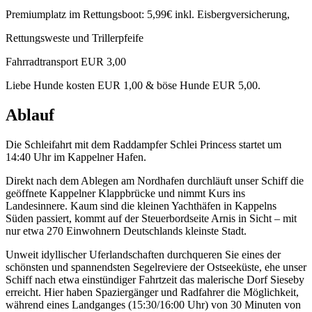
Premiumplatz im Rettungsboot: 5,99€ inkl. Eisbergversicherung,
Rettungsweste und Trillerpfeife
Fahrradtransport EUR 3,00
Liebe Hunde kosten EUR 1,00 & böse Hunde EUR 5,00.
Ablauf
Die Schleifahrt mit dem Raddampfer Schlei Princess startet um
14:40 Uhr im Kappelner Hafen.
Direkt nach dem Ablegen am Nordhafen durchläuft unser Schiff die
geöffnete Kappelner Klappbrücke und nimmt Kurs ins
Landesinnere. Kaum sind die kleinen Yachthäfen in Kappelns
Süden passiert, kommt auf der Steuerbordseite Arnis in Sicht – mit
nur etwa 270 Einwohnern Deutschlands kleinste Stadt.
Unweit idyllischer Uferlandschaften durchqueren Sie eines der
schönsten und spannendsten Segelreviere der Ostseeküste, ehe unser
Schiff nach etwa einstündiger Fahrtzeit das malerische Dorf Sieseby
erreicht. Hier haben Spaziergänger und Radfahrer die Möglichkeit,
während eines Landganges (15:30/16:00 Uhr) von 30 Minuten von