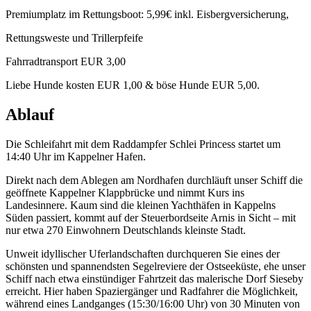
Premiumplatz im Rettungsboot: 5,99€ inkl. Eisbergversicherung,
Rettungsweste und Trillerpfeife
Fahrradtransport EUR 3,00
Liebe Hunde kosten EUR 1,00 & böse Hunde EUR 5,00.
Ablauf
Die Schleifahrt mit dem Raddampfer Schlei Princess startet um
14:40 Uhr im Kappelner Hafen.
Direkt nach dem Ablegen am Nordhafen durchläuft unser Schiff die
geöffnete Kappelner Klappbrücke und nimmt Kurs ins
Landesinnere. Kaum sind die kleinen Yachthäfen in Kappelns
Süden passiert, kommt auf der Steuerbordseite Arnis in Sicht – mit
nur etwa 270 Einwohnern Deutschlands kleinste Stadt.
Unweit idyllischer Uferlandschaften durchqueren Sie eines der
schönsten und spannendsten Segelreviere der Ostseeküste, ehe unser
Schiff nach etwa einstündiger Fahrtzeit das malerische Dorf Sieseby
erreicht. Hier haben Spaziergänger und Radfahrer die Möglichkeit,
während eines Landganges (15:30/16:00 Uhr) von 30 Minuten von