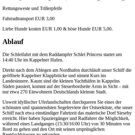
Rettungsweste und Trillerpfeife
Fahrradtransport EUR 3,00
Liebe Hunde kosten EUR 1,00 & böse Hunde EUR 5,00.
Ablauf
Die Schleifahrt mit dem Raddampfer Schlei Princess startet um
14:40 Uhr im Kappelner Hafen.
Direkt nach dem Ablegen am Nordhafen durchläuft unser Schiff die
geöffnete Kappelner Klappbrücke und nimmt Kurs ins
Landesinnere. Kaum sind die kleinen Yachthäfen in Kappelns
Süden passiert, kommt auf der Steuerbordseite Arnis in Sicht – mit
nur etwa 270 Einwohnern Deutschlands kleinste Stadt.
Unweit idyllischer Uferlandschaften durchqueren Sie eines der
schönsten und spannendsten Segelreviere der Ostseeküste, ehe unser
Schiff nach etwa einstündiger Fahrtzeit das malerische Dorf Sieseby
erreicht. Hier haben Spaziergänger und Radfahrer die Möglichkeit,
während eines Landganges (15:30/16:00 Uhr) von 30 Minuten von
Bord zu gehen und den Ort mit seinen ursprünglichen
Reetdachhäusern zu erkunden.