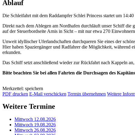
Ablauf
Die Schleifahrt mit dem Raddampfer Schlei Princess startet um 14:4
Direkt nach dem Ablegen am Nordhafen durchläuft unser Schiff die 
auf der Steuerbordseite Arnis in Sicht – mit nur etwa 270 Einwohnern
Unweit idyllischer Uferlandschaften durchqueren Sie eines der schöns
Hier haben Spaziergänger und Radfahrer die Möglichkeit, während e
erkunden.
Das Schiff setzt anschließend wieder zur Rückfahrt nach Kappeln an
Bitte beachten Sie bei allen Fahrten die Durchsagen des Kapitän
Merkzettel: speichern
PDF drucken
E-Mail verschicken
Termin übernehmen
Weitere Infor
Weitere Termine
Mittwoch 12.08.2026
Mittwoch 19.08.2026
Mittwoch 26.08.2026