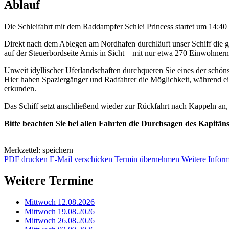
Ablauf
Die Schleifahrt mit dem Raddampfer Schlei Princess startet um 14:4
Direkt nach dem Ablegen am Nordhafen durchläuft unser Schiff die 
auf der Steuerbordseite Arnis in Sicht – mit nur etwa 270 Einwohnern
Unweit idyllischer Uferlandschaften durchqueren Sie eines der schöns
Hier haben Spaziergänger und Radfahrer die Möglichkeit, während e
erkunden.
Das Schiff setzt anschließend wieder zur Rückfahrt nach Kappeln an
Bitte beachten Sie bei allen Fahrten die Durchsagen des Kapitän
Merkzettel: speichern
PDF drucken
E-Mail verschicken
Termin übernehmen
Weitere Infor
Weitere Termine
Mittwoch 12.08.2026
Mittwoch 19.08.2026
Mittwoch 26.08.2026