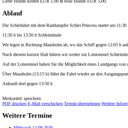
Liebe Hunde kosten EUR 1,00 & böse Hunde EUR 5,00.
Ablauf
Die Schleifahrt mit dem Raddampfer Schlei Princess startet um 11:30
11:30 h bis 13:50 h Schleimünde
Wir legen in Richtung Maasholm ab, wo das Schiff gegen 12:05 h anl
Nach diesem kurzen Halt fahren wir weiter zur Lotseninsel Schleimü
Auf der Lotseninsel haben Sie die Möglichkeit eines Landgangs von 
Über Maasholm (13:15 h) führt die Fahrt wieder an den Ausgangspu
Ankunft dort gegen 13:50 h
Merkzettel: speichern
PDF drucken
E-Mail verschicken
Termin übernehmen
Weitere Infor
Weitere Termine
Mittwoch 12.08.2026