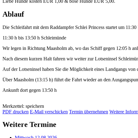
Liebe Hunde kosten EUR 1,00 & böse Hunde EUR 5,00.
Ablauf
Die Schleifahrt mit dem Raddampfer Schlei Princess startet um 11:30
11:30 h bis 13:50 h Schleimünde
Wir legen in Richtung Maasholm ab, wo das Schiff gegen 12:05 h anl
Nach diesem kurzen Halt fahren wir weiter zur Lotseninsel Schleimü
Auf der Lotseninsel haben Sie die Möglichkeit eines Landgangs von 
Über Maasholm (13:15 h) führt die Fahrt wieder an den Ausgangspu
Ankunft dort gegen 13:50 h
Merkzettel: speichern
PDF drucken
E-Mail verschicken
Termin übernehmen
Weitere Infor
Weitere Termine
Mittwoch 12.08.2026