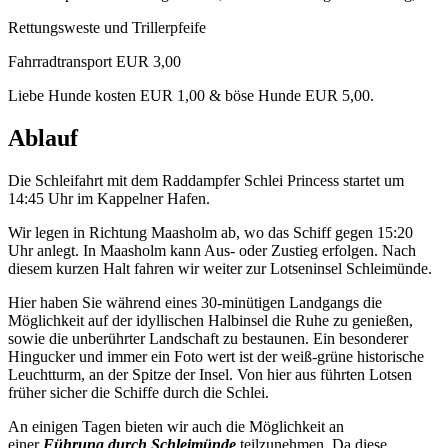
Rettungsweste und Trillerpfeife
Fahrradtransport EUR 3,00
Liebe Hunde kosten EUR 1,00 & böse Hunde EUR 5,00.
Ablauf
Die Schleifahrt mit dem Raddampfer Schlei Princess startet um
14:45 Uhr im Kappelner Hafen.
Wir legen in Richtung Maasholm ab, wo das Schiff gegen 15:20
Uhr anlegt. In Maasholm kann Aus- oder Zustieg erfolgen. Nach
diesem kurzen Halt fahren wir weiter zur Lotseninsel Schleimünde.
Hier haben Sie während eines 30-minütigen Landgangs die
Möglichkeit auf der idyllischen Halbinsel die Ruhe zu genießen,
sowie die unberührter Landschaft zu bestaunen. Ein besonderer
Hingucker und immer ein Foto wert ist der weiß-grüne historische
Leuchtturm, an der Spitze der Insel. Von hier aus führten Lotsen
früher sicher die Schiffe durch die Schlei.
An einigen Tagen bieten wir auch die Möglichkeit an
einer
Führung durch Schleimünde
teilzunehmen. Da diese