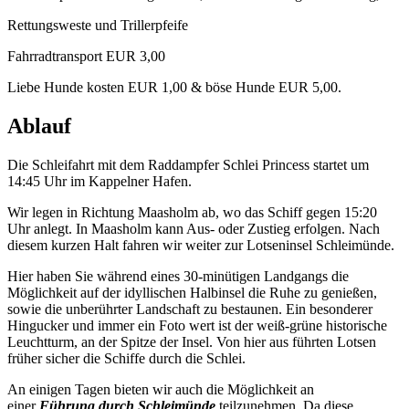
Rettungsweste und Trillerpfeife
Fahrradtransport EUR 3,00
Liebe Hunde kosten EUR 1,00 & böse Hunde EUR 5,00.
Ablauf
Die Schleifahrt mit dem Raddampfer Schlei Princess startet um
14:45 Uhr im Kappelner Hafen.
Wir legen in Richtung Maasholm ab, wo das Schiff gegen 15:20
Uhr anlegt. In Maasholm kann Aus- oder Zustieg erfolgen. Nach
diesem kurzen Halt fahren wir weiter zur Lotseninsel Schleimünde.
Hier haben Sie während eines 30-minütigen Landgangs die
Möglichkeit auf der idyllischen Halbinsel die Ruhe zu genießen,
sowie die unberührter Landschaft zu bestaunen. Ein besonderer
Hingucker und immer ein Foto wert ist der weiß-grüne historische
Leuchtturm, an der Spitze der Insel. Von hier aus führten Lotsen
früher sicher die Schiffe durch die Schlei.
An einigen Tagen bieten wir auch die Möglichkeit an
einer
Führung durch Schleimünde
teilzunehmen. Da diese