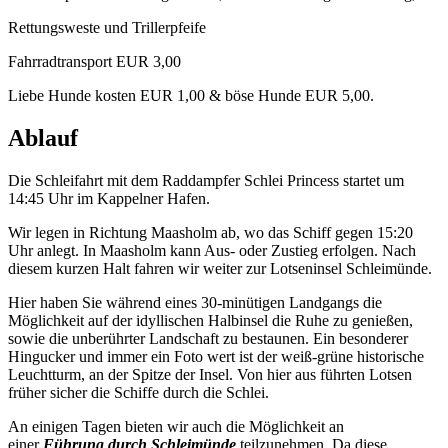
Rettungsweste und Trillerpfeife
Fahrradtransport EUR 3,00
Liebe Hunde kosten EUR 1,00 & böse Hunde EUR 5,00.
Ablauf
Die Schleifahrt mit dem Raddampfer Schlei Princess startet um
14:45 Uhr im Kappelner Hafen.
Wir legen in Richtung Maasholm ab, wo das Schiff gegen 15:20
Uhr anlegt. In Maasholm kann Aus- oder Zustieg erfolgen. Nach
diesem kurzen Halt fahren wir weiter zur Lotseninsel Schleimünde.
Hier haben Sie während eines 30-minütigen Landgangs die
Möglichkeit auf der idyllischen Halbinsel die Ruhe zu genießen,
sowie die unberührter Landschaft zu bestaunen. Ein besonderer
Hingucker und immer ein Foto wert ist der weiß-grüne historische
Leuchtturm, an der Spitze der Insel. Von hier aus führten Lotsen
früher sicher die Schiffe durch die Schlei.
An einigen Tagen bieten wir auch die Möglichkeit an
einer
Führung durch Schleimünde
teilzunehmen. Da diese