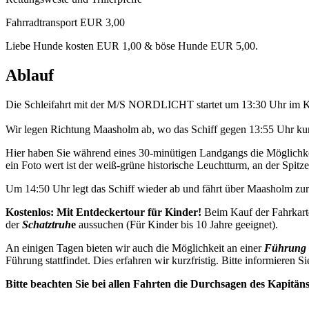
Fahrradtransport EUR 3,00
Liebe Hunde kosten EUR 1,00 & böse Hunde EUR 5,00.
Ablauf
Die Schleifahrt mit der M/S NORDLICHT startet um 13:30 Uhr im K
Wir legen Richtung Maasholm ab, wo das Schiff gegen 13:55 Uhr kurz
Hier haben Sie während eines 30-minütigen Landgangs die Möglichkei
ein Foto wert ist der weiß-grüne historische Leuchtturm, an der Spitze 
Um 14:50 Uhr legt das Schiff wieder ab und fährt über Maasholm z
Kostenlos: Mit Entdeckertour für Kinder!
Beim Kauf der Fahrkart
der
Schatztruh
e
aussuchen (Für Kinder bis 10 Jahre geeignet).
An einigen Tagen bieten wir auch die Möglichkeit an einer
Führung 
Führung stattfindet. Dies erfahren wir kurzfristig. Bitte informieren Si
Bitte beachten Sie bei allen Fahrten die Durchsagen des Kapitän