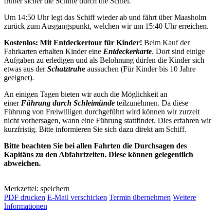
früher sicher die Schiffe durch die Schlei.
Um 14:50 Uhr legt das Schiff wieder ab und fährt über Maasholm
zurück zum Ausgangspunkt, welchen wir um 15:40 Uhr erreichen.
Kostenlos: Mit Entdeckertour für Kinder!
Beim Kauf der
Fahrkarten erhalten Kinder eine
Entdeckerkarte
. Dort sind einige
Aufgaben zu erledigen und als Belohnung dürfen die Kinder sich
etwas aus der
Schatztruh
e
aussuchen (Für Kinder bis 10 Jahre
geeignet).
An einigen Tagen bieten wir auch die Möglichkeit an
einer
Führung durch Schleimünde
teilzunehmen. Da diese
Führung von Freiwilligen durchgeführt wird können wir zurzeit
nicht vorhersagen, wann eine Führung stattfindet. Dies erfahren wir
kurzfristig. Bitte informieren Sie sich dazu direkt am Schiff.
Bitte beachten Sie bei allen Fahrten die Durchsagen des
Kapitäns zu den Abfahrtzeiten. Diese können gelegentlich
abweichen.
Merkzettel: speichern
PDF drucken
E-Mail verschicken
Termin übernehmen
Weitere
Informationen