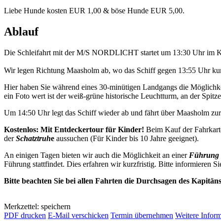
Liebe Hunde kosten EUR 1,00 & böse Hunde EUR 5,00.
Ablauf
Die Schleifahrt mit der M/S NORDLICHT startet um 13:30 Uhr im K
Wir legen Richtung Maasholm ab, wo das Schiff gegen 13:55 Uhr kurz
Hier haben Sie während eines 30-minütigen Landgangs die Möglichkei
ein Foto wert ist der weiß-grüne historische Leuchtturm, an der Spitze 
Um 14:50 Uhr legt das Schiff wieder ab und fährt über Maasholm z
Kostenlos: Mit Entdeckertour für Kinder!
Beim Kauf der Fahrkart
der
Schatztruh
e
aussuchen (Für Kinder bis 10 Jahre geeignet).
An einigen Tagen bieten wir auch die Möglichkeit an einer
Führung 
Führung stattfindet. Dies erfahren wir kurzfristig. Bitte informieren Si
Bitte beachten Sie bei allen Fahrten die Durchsagen des Kapitän
Merkzettel: speichern
PDF drucken
E-Mail verschicken
Termin übernehmen
Weitere Infor