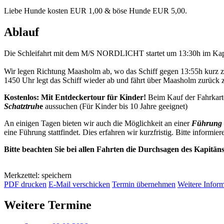
Liebe Hunde kosten EUR 1,00 & böse Hunde EUR 5,00.
Ablauf
Die Schleifahrt mit dem M/S NORDLICHT startet um 13:30h im Kap
Wir legen Richtung Maasholm ab, wo das Schiff gegen 13:55h kurz 
1450 Uhr legt das Schiff wieder ab und fährt über Maasholm zurück
Kostenlos: Mit Entdeckertour für Kinder!
Beim Kauf der Fahrkart
Schatztruh
e
aussuchen (Für Kinder bis 10 Jahre geeignet)
An einigen Tagen bieten wir auch die Möglichkeit an einer
Führung 
eine Führung stattfindet. Dies erfahren wir kurzfristig. Bitte informier
Bitte beachten Sie bei allen Fahrten die Durchsagen des Kapitän
Merkzettel: speichern
PDF drucken
E-Mail verschicken
Termin übernehmen
Weitere Infor
Weitere Termine