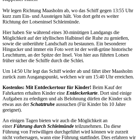
Wir legen Richtung Maasholm ab, wo das Schiff gegen 13:55 Uhr
kurz zum Ein- und Aussteigen hält. Von dort geht es weiter
Richtung der Lotseninsel Schleimünde.
Hier haben Sie während eines 30-minütigen Landgangs die
Möglichkeit auf der idyllischen Halbinsel die Ruhe zu genießen,
sowie die unberührte Landschaft zu bestaunen. Ein besonderer
Hingucker und immer ein Foto wert ist der weiß-grüne historische
Leuchtturm, an der Spitze der Insel. Von hier aus führten Lotsen
früher sicher die Schiffe durch die Schlei.
Um 14:50 Uhr legt das Schiff wieder ab und fährt über Maasholm
zurück zum Ausgangspunkt, welchen wir um 15:40 Uhr erreichen.
Kostenlos: Mit Entdeckertour für Kinder!
Beim Kauf der
Fahrkarten erhalten Kinder eine
Entdeckerkarte
. Dort sind einige
Aufgaben zu erledigen und als Belohnung dürfen die Kinder sich
etwas aus der
Schatztruh
e
aussuchen (Für Kinder bis 10 Jahre
geeignet).
An einigen Tagen bieten wir auch die Möglichkeit an
einer
Führung durch Schleimünde
teilzunehmen. Da diese
Führung von Freiwilligen durchgeführt wird können wir zurzeit
nicht vorhersagen, wann eine Führung stattfindet. Dies erfahren wir