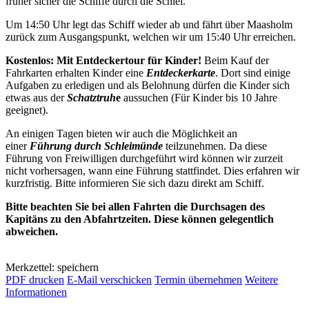
früher sicher die Schiffe durch die Schlei.
Um 14:50 Uhr legt das Schiff wieder ab und fährt über Maasholm
zurück zum Ausgangspunkt, welchen wir um 15:40 Uhr erreichen.
Kostenlos: Mit Entdeckertour für Kinder!
Beim Kauf der
Fahrkarten erhalten Kinder eine
Entdeckerkarte
. Dort sind einige
Aufgaben zu erledigen und als Belohnung dürfen die Kinder sich
etwas aus der
Schatztruh
e
aussuchen (Für Kinder bis 10 Jahre
geeignet).
An einigen Tagen bieten wir auch die Möglichkeit an
einer
Führung durch Schleimünde
teilzunehmen. Da diese
Führung von Freiwilligen durchgeführt wird können wir zurzeit
nicht vorhersagen, wann eine Führung stattfindet. Dies erfahren wir
kurzfristig. Bitte informieren Sie sich dazu direkt am Schiff.
Bitte beachten Sie bei allen Fahrten die Durchsagen des
Kapitäns zu den Abfahrtzeiten. Diese können gelegentlich
abweichen.
Merkzettel: speichern
PDF drucken
E-Mail verschicken
Termin übernehmen
Weitere
Informationen