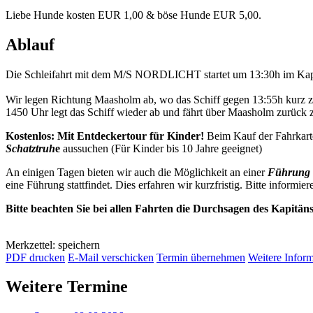
Liebe Hunde kosten EUR 1,00 & böse Hunde EUR 5,00.
Ablauf
Die Schleifahrt mit dem M/S NORDLICHT startet um 13:30h im Kap
Wir legen Richtung Maasholm ab, wo das Schiff gegen 13:55h kurz 
1450 Uhr legt das Schiff wieder ab und fährt über Maasholm zurück
Kostenlos: Mit Entdeckertour für Kinder!
Beim Kauf der Fahrkart
Schatztruh
e
aussuchen (Für Kinder bis 10 Jahre geeignet)
An einigen Tagen bieten wir auch die Möglichkeit an einer
Führung 
eine Führung stattfindet. Dies erfahren wir kurzfristig. Bitte informier
Bitte beachten Sie bei allen Fahrten die Durchsagen des Kapitän
Merkzettel: speichern
PDF drucken
E-Mail verschicken
Termin übernehmen
Weitere Infor
Weitere Termine