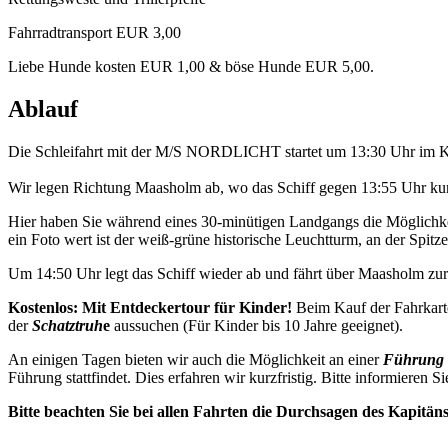
Fahrradtransport EUR 3,00
Liebe Hunde kosten EUR 1,00 & böse Hunde EUR 5,00.
Ablauf
Die Schleifahrt mit der M/S NORDLICHT startet um 13:30 Uhr im K
Wir legen Richtung Maasholm ab, wo das Schiff gegen 13:55 Uhr kurz
Hier haben Sie während eines 30-minütigen Landgangs die Möglichkei
ein Foto wert ist der weiß-grüne historische Leuchtturm, an der Spitze 
Um 14:50 Uhr legt das Schiff wieder ab und fährt über Maasholm z
Kostenlos: Mit Entdeckertour für Kinder!
Beim Kauf der Fahrkart
der
Schatztruh
e
aussuchen (Für Kinder bis 10 Jahre geeignet).
An einigen Tagen bieten wir auch die Möglichkeit an einer
Führung 
Führung stattfindet. Dies erfahren wir kurzfristig. Bitte informieren Si
Bitte beachten Sie bei allen Fahrten die Durchsagen des Kapitän