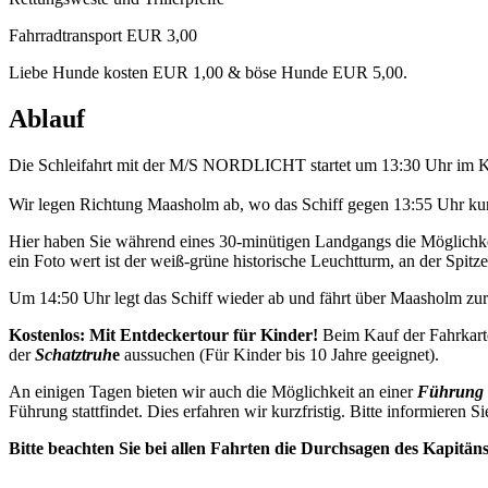
Fahrradtransport EUR 3,00
Liebe Hunde kosten EUR 1,00 & böse Hunde EUR 5,00.
Ablauf
Die Schleifahrt mit der M/S NORDLICHT startet um 13:30 Uhr im K
Wir legen Richtung Maasholm ab, wo das Schiff gegen 13:55 Uhr kurz
Hier haben Sie während eines 30-minütigen Landgangs die Möglichkei
ein Foto wert ist der weiß-grüne historische Leuchtturm, an der Spitze 
Um 14:50 Uhr legt das Schiff wieder ab und fährt über Maasholm z
Kostenlos: Mit Entdeckertour für Kinder!
Beim Kauf der Fahrkart
der
Schatztruh
e
aussuchen (Für Kinder bis 10 Jahre geeignet).
An einigen Tagen bieten wir auch die Möglichkeit an einer
Führung 
Führung stattfindet. Dies erfahren wir kurzfristig. Bitte informieren Si
Bitte beachten Sie bei allen Fahrten die Durchsagen des Kapitän