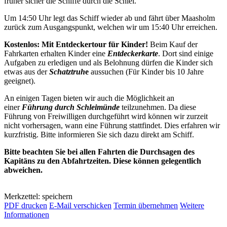
früher sicher die Schiffe durch die Schlei.
Um 14:50 Uhr legt das Schiff wieder ab und fährt über Maasholm
zurück zum Ausgangspunkt, welchen wir um 15:40 Uhr erreichen.
Kostenlos: Mit Entdeckertour für Kinder!
Beim Kauf der
Fahrkarten erhalten Kinder eine
Entdeckerkarte
. Dort sind einige
Aufgaben zu erledigen und als Belohnung dürfen die Kinder sich
etwas aus der
Schatztruh
e
aussuchen (Für Kinder bis 10 Jahre
geeignet).
An einigen Tagen bieten wir auch die Möglichkeit an
einer
Führung durch Schleimünde
teilzunehmen. Da diese
Führung von Freiwilligen durchgeführt wird können wir zurzeit
nicht vorhersagen, wann eine Führung stattfindet. Dies erfahren wir
kurzfristig. Bitte informieren Sie sich dazu direkt am Schiff.
Bitte beachten Sie bei allen Fahrten die Durchsagen des
Kapitäns zu den Abfahrtzeiten. Diese können gelegentlich
abweichen.
Merkzettel: speichern
PDF drucken
E-Mail verschicken
Termin übernehmen
Weitere
Informationen