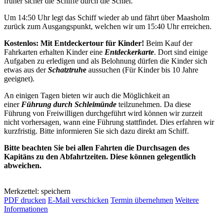
früher sicher die Schiffe durch die Schlei.
Um 14:50 Uhr legt das Schiff wieder ab und fährt über Maasholm
zurück zum Ausgangspunkt, welchen wir um 15:40 Uhr erreichen.
Kostenlos: Mit Entdeckertour für Kinder!
Beim Kauf der
Fahrkarten erhalten Kinder eine
Entdeckerkarte
. Dort sind einige
Aufgaben zu erledigen und als Belohnung dürfen die Kinder sich
etwas aus der
Schatztruh
e
aussuchen (Für Kinder bis 10 Jahre
geeignet).
An einigen Tagen bieten wir auch die Möglichkeit an
einer
Führung durch Schleimünde
teilzunehmen. Da diese
Führung von Freiwilligen durchgeführt wird können wir zurzeit
nicht vorhersagen, wann eine Führung stattfindet. Dies erfahren wir
kurzfristig. Bitte informieren Sie sich dazu direkt am Schiff.
Bitte beachten Sie bei allen Fahrten die Durchsagen des
Kapitäns zu den Abfahrtzeiten. Diese können gelegentlich
abweichen.
Merkzettel: speichern
PDF drucken
E-Mail verschicken
Termin übernehmen
Weitere
Informationen