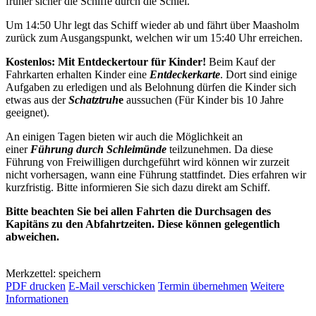
früher sicher die Schiffe durch die Schlei.
Um 14:50 Uhr legt das Schiff wieder ab und fährt über Maasholm
zurück zum Ausgangspunkt, welchen wir um 15:40 Uhr erreichen.
Kostenlos: Mit Entdeckertour für Kinder!
Beim Kauf der
Fahrkarten erhalten Kinder eine
Entdeckerkarte
. Dort sind einige
Aufgaben zu erledigen und als Belohnung dürfen die Kinder sich
etwas aus der
Schatztruh
e
aussuchen (Für Kinder bis 10 Jahre
geeignet).
An einigen Tagen bieten wir auch die Möglichkeit an
einer
Führung durch Schleimünde
teilzunehmen. Da diese
Führung von Freiwilligen durchgeführt wird können wir zurzeit
nicht vorhersagen, wann eine Führung stattfindet. Dies erfahren wir
kurzfristig. Bitte informieren Sie sich dazu direkt am Schiff.
Bitte beachten Sie bei allen Fahrten die Durchsagen des
Kapitäns zu den Abfahrtzeiten. Diese können gelegentlich
abweichen.
Merkzettel: speichern
PDF drucken
E-Mail verschicken
Termin übernehmen
Weitere
Informationen