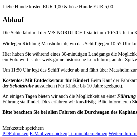
Liebe Hunde kosten EUR 1,00 & böse Hunde EUR 5,00.
Ablauf
Die Schleifahrt mit der M/S NORDLICHT startet um 10:30 Uhr im K
Wir legen Richtung Maasholm ab, wo das Schiff gegen 10:55 Uhr kurz
Hier haben Sie während eines 30-minütigen Landgangs die Möglichkei
ein Foto wert ist der weiß-grüne historische Leuchtturm, an der Spitze 
Um 11:50 Uhr legt das Schiff wieder ab und fährt über Maasholm z
Kostenlos: Mit Entdeckertour für Kinder!
Beim Kauf der Fahrkarte
der
Schatztruhe
aussuchen (Für Kinder bis 10 Jahre geeignet).
An einigen Tagen bieten wir auch die Möglichkeit an einer
Führung 
Führung stattfindet. Dies erfahren wir kurzfristig. Bitte informieren Si
Bitte beachten Sie bei allen Fahrten die Durchsagen des Kapitän
Merkzettel: speichern
PDF drucken
E-Mail verschicken
Termin übernehmen
Weitere Infor